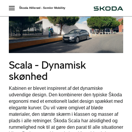
Škoda
Toggle
Škoda Hillerød - Semler Mobility
navigation
r
Scala - Dynamisk
 ŠKODA
skønhed
easing
Kabinen er blevet inspireret af det dynamiske
udvendige design. Den kombinerer den typiske Škoda
ergonomi med et emotionelt ladet design spækket med
elegante kurver. Du vil være omgivet af bløde
bonnement
materialer, den største skærm i klassen og masser af
plads i alle retninger. Škoda Scala har alsidighed og
rummelighed nok til at gøre den parat til alle situationer