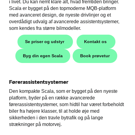
i livet. Du kan nemt klare alt, hvad fremtiden bringer.
Scala er bygget på den topmoderne MQB-platform
med avanceret design, de nyeste drivlinjer og et
overdådigt udvalg af avancerede assistentsystemer,
som kendes fra større bilmodeller.
Se priser og udstyr
Kontakt os
i
Byg din egen Scala
Book prøvetur
Førerassistentsystemer
Den kompakte Scala, som er bygget på den nyeste
platform, byder på en række avancerede
førerassistentsystemer, som hidtil har været forbeholdt
biler fra højere klasser, til at holde øje med
sikkerheden i den travle bytrafik og på lange
strækninger på motorvej.