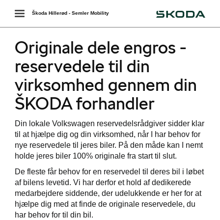
Škoda
Toggle
Škoda Hillerød - Semler Mobility
navigation
Originale dele engros -
reservedele til din
virksomhed gennem din
ŠKODA forhandler
Din lokale Volkswagen reservedelsrådgiver sidder klar
til at hjælpe dig og din virksomhed, når I har behov for
nye reservedele til jeres biler. På den måde kan I nemt
holde jeres biler 100% originale fra start til slut.
De fleste får behov for en reservedel til deres bil i løbet
af bilens levetid. Vi har derfor et hold af dedikerede
medarbejdere siddende, der udelukkende er her for at
hjælpe dig med at finde de originale reservedele, du
har behov for til din bil.
e Engros - ODE