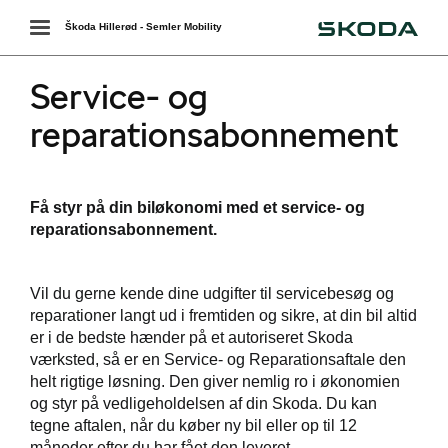
Škoda
Toggle
Škoda Hillerød - Semler Mobility
navigation
Service- og
reparationsabonnement
r
Få styr på din biløkonomi med et service- og
 ŠKODA
reparationsabonnement.
easing
Vil du gerne kende dine udgifter til servicebesøg og
reparationer langt ud i fremtiden og sikre, at din bil altid
er i de bedste hænder på et autoriseret Skoda
værksted, så er en Service- og Reparationsaftale den
bonnement
helt rigtige løsning. Den giver nemlig ro i økonomien
og styr på vedligeholdelsen af din Skoda. Du kan
tegne aftalen, når du køber ny bil eller op til 12
måneder efter du har fået den leveret.