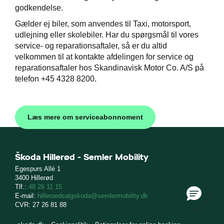
godkendelse.
Gælder ej biler, som anvendes til Taxi, motorsport,
udlejning eller skolebiler. Har du spørgsmål til vores
service- og reparationsaftaler, så er du altid
velkommen til at kontakte afdelingen for service og
reparationsaftaler hos Skandinavisk Motor Co. A/S på
telefon +45 4328 8200.
Læs mere om serviceabonnoment
Škoda Hillerød - Semler Mobility
Egespurs Allé 1
3400 Hillerød
Tlf.:
48 26 11 15
E-mail:
hilleroedsalgskoda@semlermobility.dk
CVR: 27 26 81 88