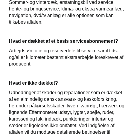
Sommer- og vinterdæk, erstatningsbil ved service,
p
hente- og bringeservice, klima- og ekstra varmeanlæg,
navigation, dvd/tv anlæg er alle optioner, som kan
tilkøbes aftalen.
til hurtig
Hvad er dækket af et basis serviceabonnement?
ler
Arbejdsløn, olie og reservedele til service samt tids-
og/eller kilometer bestemt ekstraarbejde foreskrevet af
producent.
Hvad er ikke dækket?
Udbedringer af skader og reparationer som er dækket
af en almindelig dansk ansvars- og kaskoforsikring,
herunder påkørselsskader, tyveri, vanrøgt, hærværk og
lignende Eftermonteret udstyr, lygter, spejle, ruder,
karosseri og lak, indtræk, punkteringer, interiør og
sæder er ligeledes ikke omfattet. Ved indgåelse af
aftalen vil du modtage detaljerede betingelser til