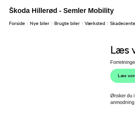
Škoda Hillerød - Semler Mobility
Forside
Nye biler
Brugte biler
Værksted
Skadecente
Læs v
Forretninge
Læs vore
Ønsker du i
anmodnin