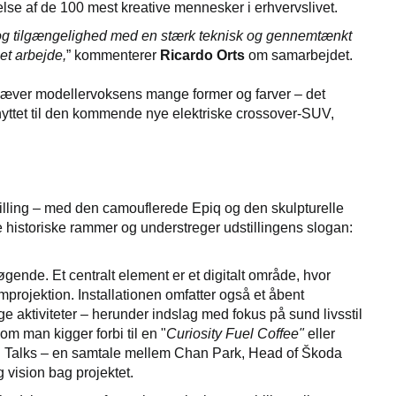
lse af de 100 mest kreative mennesker i erhvervslivet.
g og tilgængelighed med en stærk teknisk og gennemtænkt
et arbejde,
” kommenterer
Ricardo Orts
om samarbejdet.
emhæver modellervoksens mange former og farver – det
knyttet til den kommende nye elektriske crossover-SUV,
illing – med den camouflerede Epiq og den skulpturelle
e historiske rammer og understreger udstillingens slogan:
gende. Et centralt element er et digitalt område, hvor
rojektion. Installationen omfatter også et åbent
ige aktiviteter – herunder indslag med fokus på sund livsstil
 man kigger forbi til en "
Curiosity Fuel Coffee"
eller
iq Talks – en samtale mellem Chan Park, Head of Škoda
g vision bag projektet.