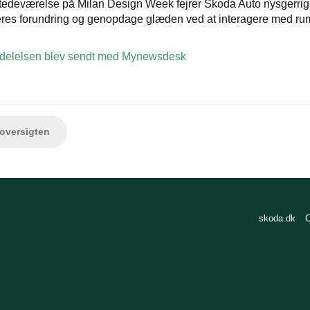
stedeværelse på Milan Design Week fejrer Škoda Auto nysgerrighe
eres forundring og genopdage glæden ved at interagere med ru
elelsen blev sendt med Mynewsdesk
versigten
skoda.dk
C