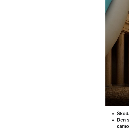
Škoda
Den s
camou