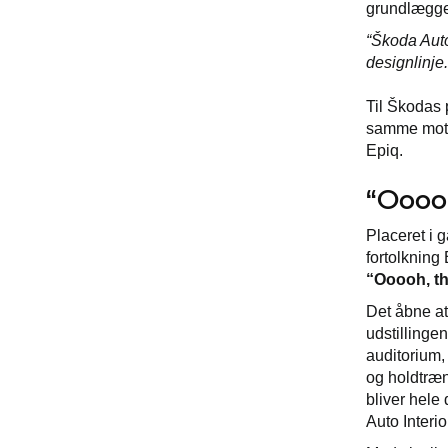
grundlægger
“Škoda Auto
designlinje
Til Škodas 
samme motiv
Epiq.
“Ooooh
Placeret i 
fortolkning
“Ooooh, th
Det åbne at
udstillinge
auditorium, 
og holdtræn
bliver hele
Auto Interio