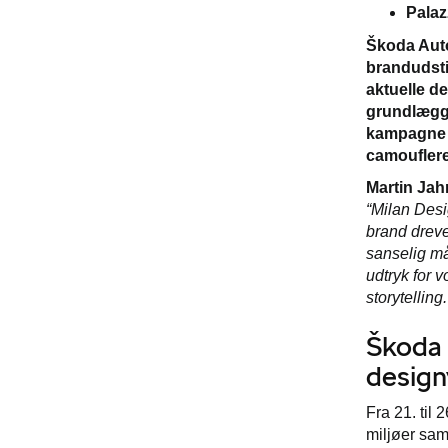
Palaz
Škoda Auto 
brandudsti
aktuelle d
grundlægge
kampagne f
camouflere
Martin Jah
“Milan Desi
brand dreve
sanselig måd
udtryk for 
storytelling.
Škoda 
desig
Fra 21. til
miljøer sam