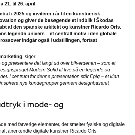
1. til 26. april
ut i 2025 og inviterer i år til en kunstnerisk
novation og giver de besøgende et indblik i Škodas
kabt af den spanske arkitekt og kunstner Ricardo Orts,
s legende univers – et centralt motiv i den globale
sover indgår også i udstillingen, fortsat
 marketing
, siger:
e og præsentere det langt ud over bilverdenen – som et
r designsproget Modern Solid til live på en legende og
 det. I centrum for denne præsentation står Epiq – et klart
 og inspirere nye kundegrupper gennem designbaseret
udtryk i mode- og
råde med farverige elementer, der smelter fysiske og digitale
nalt anerkendte digitale kunstner Ricardo Orts,