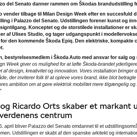
zo del Senato danner rammen om Škodas brandudstilling fra 2
vender tilbage til Milan Design Week efter en succesfuld deb
lling i Palazzo del Senato. Udstillingen forener kunst og in
esigntilgang. Konceptet og de storstilede installationer er s
r af Ulises Studio, og tager udgangspunkt i modellervoksen
or den kommende Škoda Epiq. Den elektriske, kompakte cros
t.
n, bestyrelsesmedlem i Škoda Auto med ansvar for salg og
gn Week giver os mulighed for at løfte Škoda-brandet yderliger
t af design, kreativitet og innovation. Vores installation bringe
e, der inviterer folk til at opleve vores brand, ikke blot betragte
vores ambition om at gøre elektrisk mobilitet mere tilgængelig
”
og Ricardo Orts skaber et markant 
nverdenens centrum
 26. april bliver Palazzo del Senato omdannet til et udstillingsom
men. Udstillingen er skabt af den spanske arkitekt og internatio