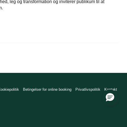
d, leg og transformation og inviterer publikum til at
m.
ookiepolitik
Betingelser for online booking
Privatlivspolitik
Kontakt