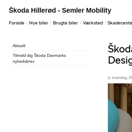
Škoda Hillerød - Semler Mobility
Forside
Nye biler
Brugte biler
Værksted
Skadecente
Škoda
Aktuelt
Tilmeld dig Škoda Danmarks
Desi
nyhedsbrev
mandag 20