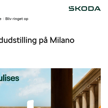
Škoda
e
Bliv ringet op
udstilling på Milano