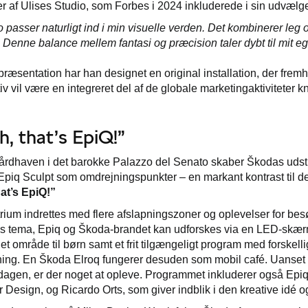
 af Ulises Studio, som Forbes i 2024 inkluderede i sin udvælge
 passer naturligt ind i min visuelle verden. Det kombinerer le
. Denne balance mellem fantasi og præcision taler dybt til mit eg
præsentation har han designet en original installation, der fr
 vil være en integreret del af de globale marketingaktiviteter 
, that’s EpiQ!”
gårdhaven i det barokke Palazzo del Senato skaber Škodas udst
 Epiq Sculpt som omdrejningspunkter – en markant kontrast til d
at’s EpiQ!”
rium indrettes med flere afslapningszoner og oplevelser for besø
ns tema, Epiq og Škoda-brandet kan udforskes via en LED-skærmp
et område til børn samt et frit tilgængeligt program med forskell
ing. En Škoda Elroq fungerer desuden som mobil café. Uanset om
 dagen, er der noget at opleve. Programmet inkluderer også Ep
r Design, og Ricardo Orts, som giver indblik i den kreative idé o