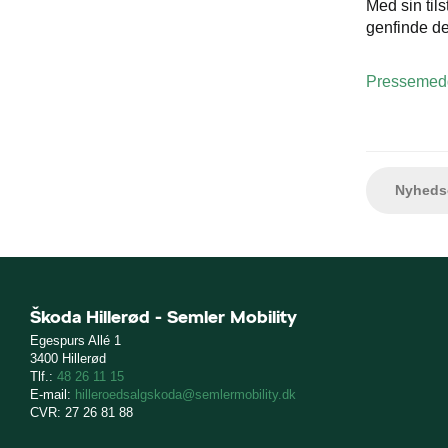
Med sin til
genfinde d
Pressemedd
Nyhedso
Škoda Hillerød - Semler Mobility
Egespurs Allé 1
3400 Hillerød
Tlf.:
48 26 11 15
E-mail:
hilleroedsalgskoda@semlermobility.dk
CVR: 27 26 81 88