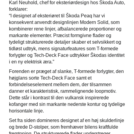
Karl Neuhold, chef for eksteriørdesign hos Škoda Auto,
forklarer:
“I designet af eksteriøret til Škoda Peaq har vi
konsekvent anvendt designlinjen Modern Solid, som
kombinerer rene linjer, afbalancerede proportioner og
markante elementer. Præcist formgivne flader og
tydeligt strukturerede detaljer skaber et selvsikkert og
tidløst udtryk, mens signaturfeatures som T-formede
forlygter og Tech-Deck Face udtrykker Škodas identitet
i en ny elektrisk æra.”
Forenden er præget af slanke, T-formede forlygter, den
højglans sorte Tech-Deck Face samt et
forbindelseselement mellem dem, der tilsammen
danner et karakteristisk, rammelignende loopmotiv.
Dette står i kontrast til den vulkansk inspirerede
kofanger med sin markante nederste kontur og tydelige
horisontale linje.
Set fra siden domineres designet af en høj skulderlinje
og brede D-stolper, som fremhæver bilens kraftfulde
fremtoning. De strukturerede flader understreger