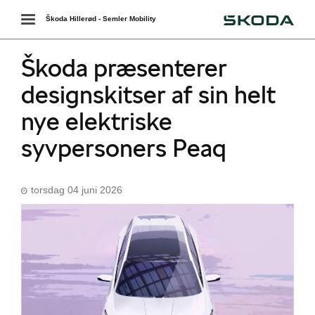
Škoda
Toggle
Škoda Hillerød - Semler Mobility
navigation
Škoda præsenterer
designskitser af sin helt
nye elektriske
syvpersoners Peaq
torsdag 04 juni 2026