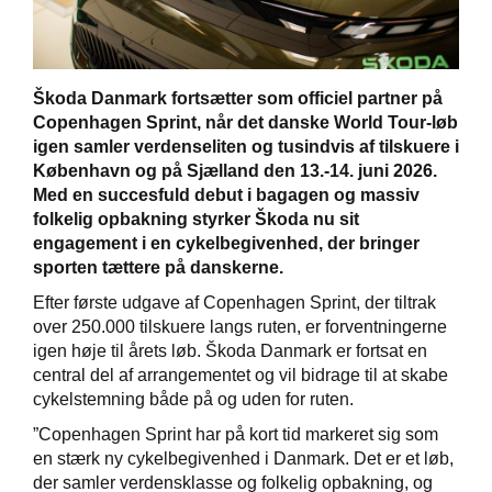
Škoda Danmark fortsætter som officiel partner på
Škoda Danmarks
Copenhagen Sprint, når det danske World Tour-løb
igen samler verdenseliten og tusindvis af tilskuere i
København og på Sjælland den 13.-14. juni 2026.
Med en succesfuld debut i bagagen og massiv
folkelig opbakning styrker Škoda nu sit
engagement i en cykelbegivenhed, der bringer
sporten tættere på danskerne.
Efter første udgave af Copenhagen Sprint, der tiltrak
over 250.000 tilskuere langs ruten, er forventningerne
igen høje til årets løb. Škoda Danmark er fortsat en
central del af arrangementet og vil bidrage til at skabe
cykelstemning både på og uden for ruten.
”Copenhagen Sprint har på kort tid markeret sig som
en stærk ny cykelbegivenhed i Danmark. Det er et løb,
der samler verdensklasse og folkelig opbakning, og