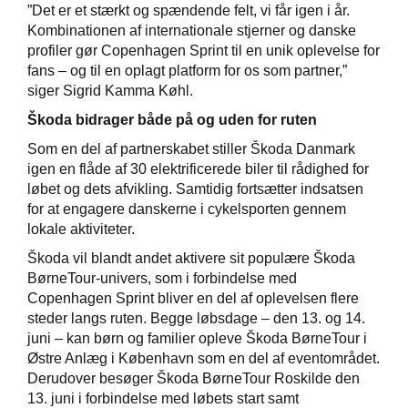
”Det er et stærkt og spændende felt, vi får igen i år.
Kombinationen af internationale stjerner og danske
profiler gør Copenhagen Sprint til en unik oplevelse for
fans – og til en oplagt platform for os som partner,”
siger Sigrid Kamma Køhl.
Škoda bidrager både på og uden for ruten
Som en del af partnerskabet stiller Škoda Danmark
igen en flåde af 30 elektrificerede biler til rådighed for
løbet og dets afvikling. Samtidig fortsætter indsatsen
for at engagere danskerne i cykelsporten gennem
lokale aktiviteter.
Škoda vil blandt andet aktivere sit populære Škoda
BørneTour-univers, som i forbindelse med
Copenhagen Sprint bliver en del af oplevelsen flere
steder langs ruten. Begge løbsdage – den 13. og 14.
juni – kan børn og familier opleve Škoda BørneTour i
Østre Anlæg i København som en del af eventområdet.
Derudover besøger Škoda BørneTour Roskilde den
13. juni i forbindelse med løbets start samt