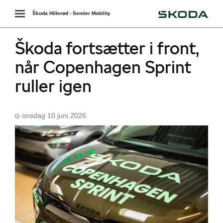
Škoda
Toggle
Škoda Hillerød - Semler Mobility
navigation
Škoda fortsætter i front,
når Copenhagen Sprint
ruller igen
onsdag 10 juni 2026