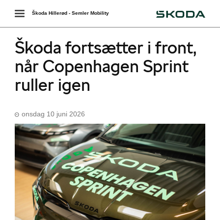
Škoda
Toggle
Škoda Hillerød - Semler Mobility
navigation
Škoda fortsætter i front,
når Copenhagen Sprint
ruller igen
onsdag 10 juni 2026