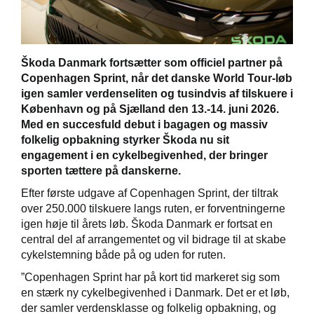
Škoda Danmark fortsætter som officiel partner på
Škoda Danmarks
Copenhagen Sprint, når det danske World Tour-løb
igen samler verdenseliten og tusindvis af tilskuere i
København og på Sjælland den 13.-14. juni 2026.
Med en succesfuld debut i bagagen og massiv
folkelig opbakning styrker Škoda nu sit
engagement i en cykelbegivenhed, der bringer
sporten tættere på danskerne.
Efter første udgave af Copenhagen Sprint, der tiltrak
over 250.000 tilskuere langs ruten, er forventningerne
igen høje til årets løb. Škoda Danmark er fortsat en
central del af arrangementet og vil bidrage til at skabe
cykelstemning både på og uden for ruten.
”Copenhagen Sprint har på kort tid markeret sig som
en stærk ny cykelbegivenhed i Danmark. Det er et løb,
der samler verdensklasse og folkelig opbakning, og