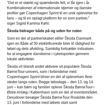
”Det er et stærkt og spændende felt, vi får igen i år.
Kombinationen af internationale stjerner og danske
profiler gør Copenhagen Sprint til en unik oplevelse for
fans – og til en oplagt platform for os som partner,”
siger Sigrid Kamma Køhl.
Škoda bidrager både på og uden for ruten
Som en del af partnerskabet stiller Škoda Danmark
igen en flåde af 30 elektrificerede biler til rådighed for
løbet og dets afvikling. Samtidig fortsætter indsatsen
for at engagere danskerne i cykelsporten gennem
lokale aktiviteter.
Škoda vil blandt andet aktivere sit populære Škoda
BørneTour-univers, som i forbindelse med
Copenhagen Sprint bliver en del af oplevelsen flere
steder langs ruten. Begge løbsdage – den 13. og 14.
juni – kan børn og familier opleve Škoda BørneTour i
Østre Anlæg i København som en del af eventområdet.
Derudover besøger Škoda BørneTour Roskilde den
13. juni i forbindelse med løbets start samt