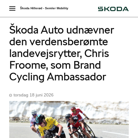
Škoda
Toggle
Škoda Hillerød - Semler Mobility
navigation
Škoda Auto udnævner
den verdensberømte
landevejsrytter, Chris
Froome, som Brand
Cycling Ambassador
torsdag 18 juni 2026