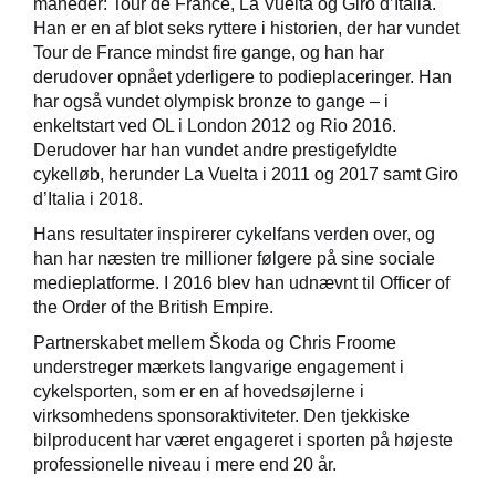
måneder: Tour de France, La Vuelta og Giro d’Italia.
Han er en af blot seks ryttere i historien, der har vundet
Tour de France mindst fire gange, og han har
derudover opnået yderligere to podieplaceringer. Han
har også vundet olympisk bronze to gange – i
enkeltstart ved OL i London 2012 og Rio 2016.
Derudover har han vundet andre prestigefyldte
cykelløb, herunder La Vuelta i 2011 og 2017 samt Giro
d’Italia i 2018.
Hans resultater inspirerer cykelfans verden over, og
han har næsten tre millioner følgere på sine sociale
medieplatforme. I 2016 blev han udnævnt til Officer of
the Order of the British Empire.
Partnerskabet mellem Škoda og Chris Froome
understreger mærkets langvarige engagement i
cykelsporten, som er en af hovedsøjlerne i
virksomhedens sponsoraktiviteter. Den tjekkiske
bilproducent har været engageret i sporten på højeste
professionelle niveau i mere end 20 år.