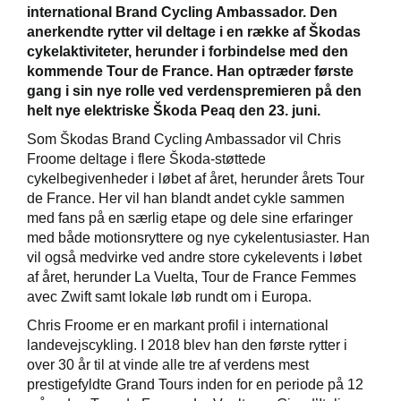
international Brand Cycling Ambassador. Den
anerkendte rytter vil deltage i en række af Škodas
cykelaktiviteter, herunder i forbindelse med den
kommende Tour de France. Han optræder første
gang i sin nye rolle ved verdenspremieren på den
helt nye elektriske Škoda Peaq den 23. juni.
Som Škodas Brand Cycling Ambassador vil Chris
Froome deltage i flere Škoda-støttede
cykelbegivenheder i løbet af året, herunder årets Tour
de France. Her vil han blandt andet cykle sammen
med fans på en særlig etape og dele sine erfaringer
med både motionsryttere og nye cykelentusiaster. Han
vil også medvirke ved andre store cykelevents i løbet
af året, herunder La Vuelta, Tour de France Femmes
avec Zwift samt lokale løb rundt om i Europa.
Chris Froome er en markant profil i international
landevejscykling. I 2018 blev han den første rytter i
over 30 år til at vinde alle tre af verdens mest
prestigefyldte Grand Tours inden for en periode på 12