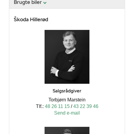
Brugte biler
Škoda Hillerød
ge
Salgsrådgiver
Torbjørn Marstein
Tlf.:
48 26 11 15
/
43 22 39 46
Send e-mail