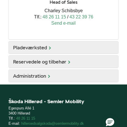
Head of Sales
Charley Schibsbye
Tlf.:
48 26 11 15
/
43 22 39 76
Send e-mail
Pladeværksted
Reservedele og tilbehør
Administration
Škoda Hillerød - Semler Mobility
Egespurs Allé 1
3400 Hillerød
Tlf.:
48 26 11 15
E-mail:
hilleroedsalgskoda@semlermobility.dk