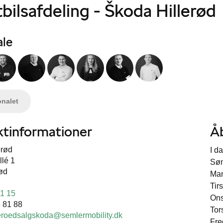
bilsafdeling - Škoda Hillerød
ale
onalet
tinformationer
Å
erød
I d
llé 1
Sø
rød
Ma
Tir
11 15
On
 81 88
Tor
leroedsalgskoda@semlermobility.dk
Fre