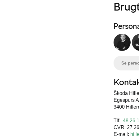
Brugt
Person
Se pers
Kontak
Škoda Hill
Egespurs A
3400 Hille
Tlf.:
48 26 
CVR: 27 26
E-mail:
hil